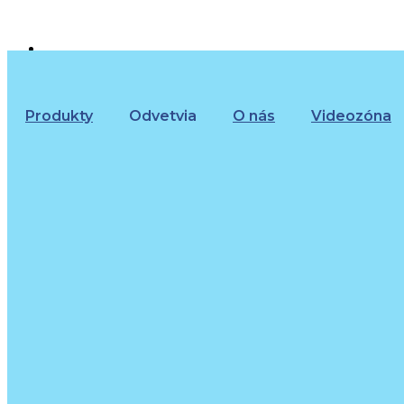
+421 (02) 452 461 11
objednavky@beltslovakia.sk
Produkty
Odvetvia
O nás
Videozóna