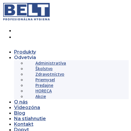
+421 (02) 452 461 11
objednavky@beltslovakia.sk
Produkty
Odvetvia
Administratíva
Školstvo
Zdravotníctvo
Priemysel
Predajne
HORECA
Akcie
O nás
Videozóna
Blog
Na stiahnutie
Kontakt
Dopyt