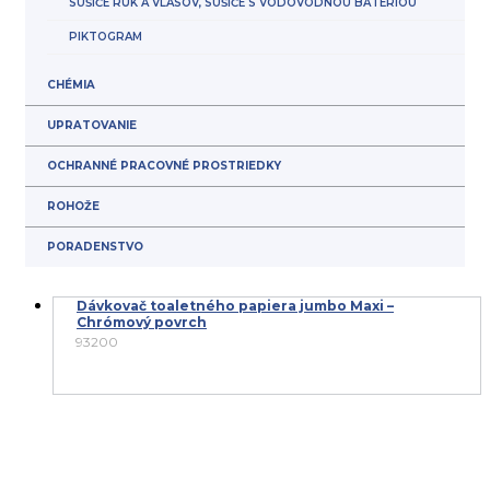
SUŠIČE RÚK A VLASOV, SUŠIČE S VODOVODNOU BATÉRIOU
PIKTOGRAM
CHÉMIA
UPRATOVANIE
OCHRANNÉ PRACOVNÉ PROSTRIEDKY
ROHOŽE
PORADENSTVO
Dávkovač toaletného papiera jumbo Maxi –
Chrómový povrch
93200