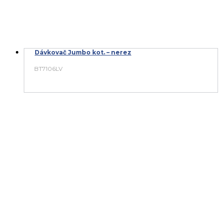
Dávkovač Jumbo kot. – nerez
BT7106LV