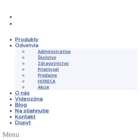
+421 (02) 452 461 11
objednavky@beltslovakia.sk
Produkty
Odvetvia
Administratíva
Školstvo
Zdravotníctvo
Priemysel
Predajne
HORECA
Akcie
O nás
Videozóna
Blog
Na stiahnutie
Kontakt
Dopyt
Menu