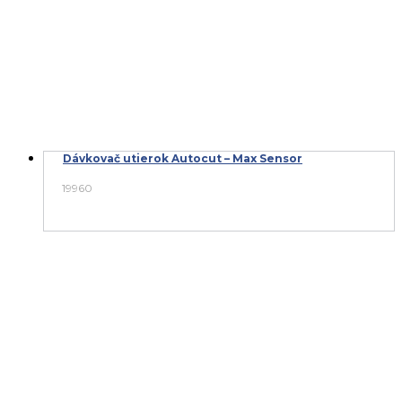
Dávkovač utierok Autocut – Max Sensor
19960