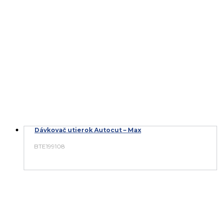
Dávkovač utierok Autocut – Max
BTE199108