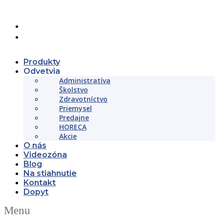
+421 (02) 452 461 11
objednavky@beltslovakia.sk
Produkty
Odvetvia
Administratíva
Školstvo
Zdravotníctvo
Priemysel
Predajne
HORECA
Akcie
O nás
Videozóna
Blog
Na stiahnutie
Kontakt
Dopyt
Menu