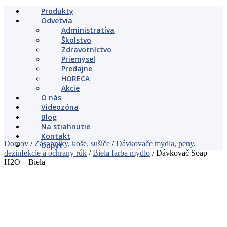
Produkty
Odvetvia
Administratíva
Školstvo
Zdravotníctvo
Priemysel
Predajne
HORECA
Akcie
O nás
Videozóna
Blog
Na stiahnutie
Kontakt
Domov
/
Zásobníky, koše, sušiče
/
Dávkovače mydla, peny,
Dopyt
dezinfekcie a ochrany rúk
/
Biela farba mydlo
/ Dávkovač Soap
H2O – Biela