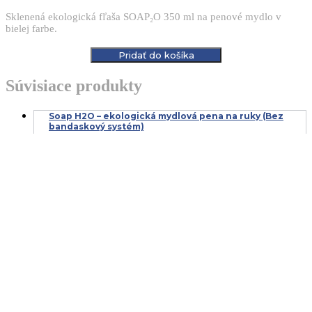
Sklenená ekologická fľaša SOAP₂O 350 ml na penové mydlo v
bielej farbe.
Pridať do košíka
Súvisiace produkty
Soap H2O – ekologická mydlová pena na ruky (Bez
bandaskový systém)
BTS2OHS