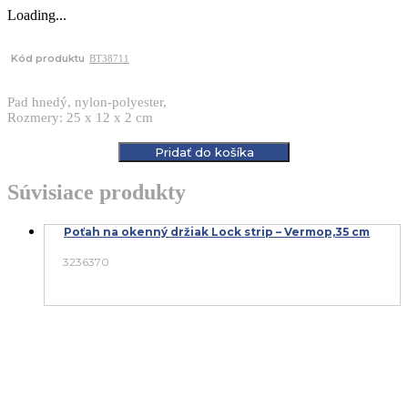
Loading...
Kód produktu
BT38711
Pad hnedý, nylon-polyester,
Rozmery: 25 x 12 x 2 cm
Pridať do košíka
Súvisiace produkty
Poťah na okenný držiak Lock strip – Vermop,35 cm
3236370