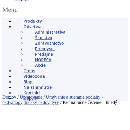
Menu
Produkty
Odvetvia
Administratíva
Školstvo
Zdravotníctvo
Priemysel
Predajne
HORECA
Akcie
O nás
Videozóna
Blog
Na stiahnutie
Kontakt
Domov
/
Upratovanie
/
Umývanie a stieranie podlahy -
Dopyt
pady,mopy,držiaky padov, tyče
/ Pad na ručné čistenie – hnedý