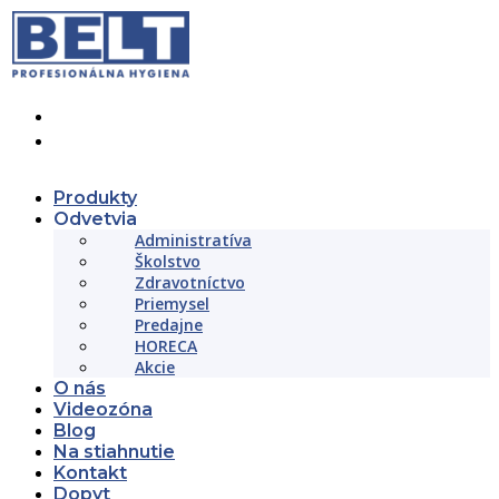
+421 (02) 452 461 11
objednavky@beltslovakia.sk
Produkty
Odvetvia
Administratíva
Školstvo
Zdravotníctvo
Priemysel
Predajne
HORECA
Akcie
O nás
Videozóna
Blog
Na stiahnutie
Kontakt
Dopyt