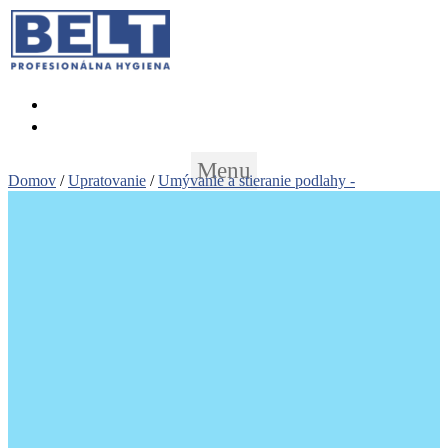
+421 (02) 452 461 11
objednavky@beltslovakia.sk
Menu
Domov
/
Upratovanie
/
Umývanie a stieranie podlahy -
pady,mopy,držiaky padov, tyče
/ Pad na čistenie eskalátora – REN
W