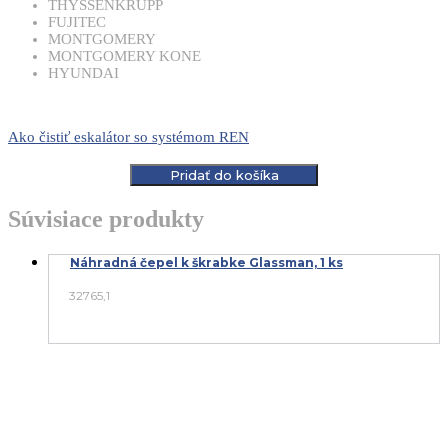
THYSSENKRUPP
FUJITEC
MONTGOMERY
​MONTGOMERY KONE
HYUNDAI​
Ako čistiť eskalátor so systémom REN
Pridať do košíka
Súvisiace produkty
Náhradná čepel k škrabke Glassman, 1 ks
32765,1