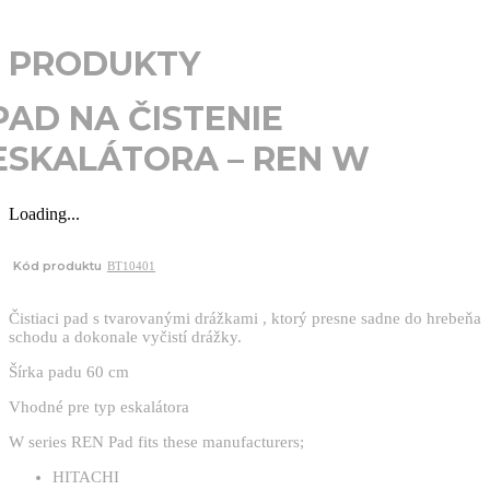
PRODUKTY
PAD NA ČISTENIE
ESKALÁTORA – REN W
Loading...
Kód produktu
BT10401
Čistiaci pad s tvarovanými drážkami , ktorý presne sadne do hrebeňa
schodu a dokonale vyčistí drážky.
Šírka padu 60 cm
Vhodné pre typ eskalátora
W series REN Pad fits these manufacturers;
HITACHI