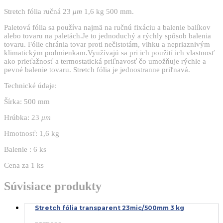
Stretch fólia ručná 23
μm
1,6 kg 500 mm.
Paletová fólia sa používa najmä na ručnú fixáciu a balenie balíkov
alebo tovaru na paletách.Je to jednoduchý a rýchly spôsob balenia
tovaru. Fólie chránia tovar proti nečistotám, vlhku a nepriaznivým
klimatickým podmienkam.Využívajú sa pri ich použití ich vlastnosť
ako prieťažnosť a termostatická priľnavosť čo umožňuje rýchle a
pevné balenie tovaru. Stretch fólia je jednostranne priľnavá.
Technické údaje:
Šírka: 500 mm
Hrúbka: 23
μm
Hmotnosť: 1,6 kg
Balenie : 6 ks
Cena za 1 ks
Súvisiace produkty
Stretch fólia transparent 23mic/500mm 3 kg