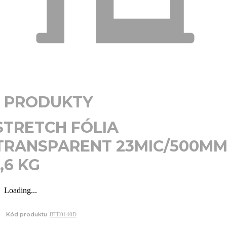
PRODUKTY
STRETCH FÓLIA
TRANSPARENT 23MIC/500M
1,6 KG
Loading...
Kód produktu
BTE0140D