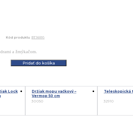
Kód produktu
BT36095
edrami a žmýkačom.
Pridať do košíka
žiak Lock
Držiak mopu vačkový –
Teleskopická t
m
Vermop 50 cm
30050
32910