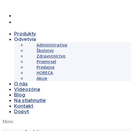
+421 (02) 452 461 11
objednavky@beltslovakia.sk
Produkty
Odvetvia
Administratíva
Školstvo
Zdravotníctvo
Priemysel
Predajne
HORECA
Akcie
O nás
Videozóna
Blog
Na stiahnutie
Kontakt
Dopyt
Menu