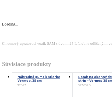
Loading...
Chromový upratovací vozík SAM s dvomi 25 L farebne odlíšenými v
Súvisiace produkty
Náhradná guma k stierke
Poťah na okenný dr
Vermop, 35 cm
strip – Vermop,35 c
32823
3236370