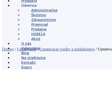
Produkty
Odvetvia
Administratíva
Školstvo
Zdravotníctvo
Priemysel
Predajne
HORECA
Akcie
O nás
Videozóna
Domov
/
Upratovanie
/
Upratovacie vozíky a príslušenstvo
/ Upratov
Blog
Na stiahnutie
Kontakt
Dopyt