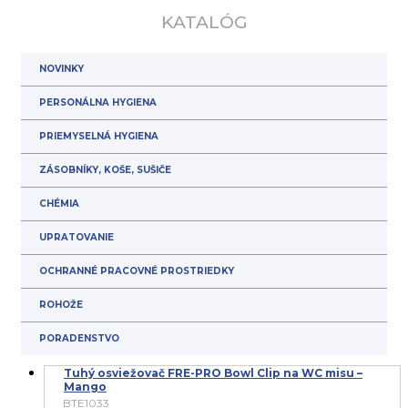
KATALÓG
NOVINKY
PERSONÁLNA HYGIENA
PRIEMYSELNÁ HYGIENA
ZÁSOBNÍKY, KOŠE, SUŠIČE
CHÉMIA
UPRATOVANIE
OCHRANNÉ PRACOVNÉ PROSTRIEDKY
ROHOŽE
PORADENSTVO
Tuhý osviežovač FRE-PRO Bowl Clip na WC misu –
Mango
BTE1033