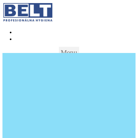
+421 (02) 452 461 11
objednavky@beltslovakia.sk
Menu