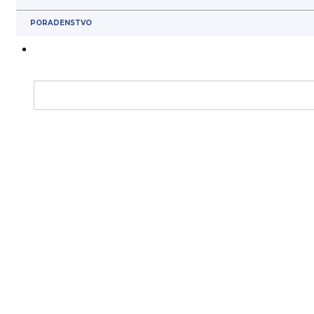
PORADENSTVO
Čistiaca vlhká priemyselná utierka – UltraGrime Power 
BTSH5920