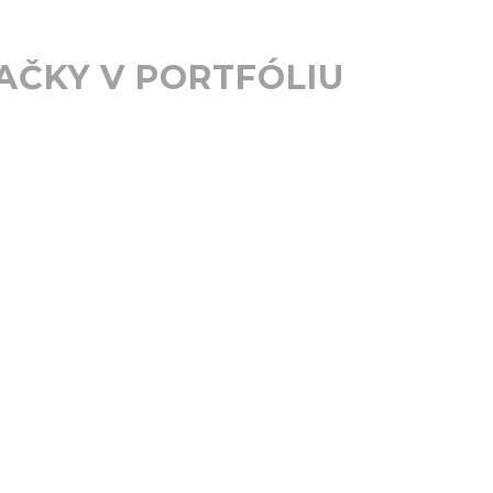
AČKY V PORTFÓLIU
SME DRŽITEĽOM
OVNÝCH CERTIFIKÁTOV