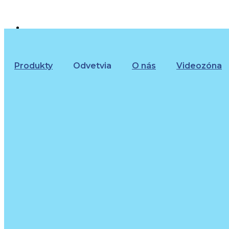
+421 (02) 452 461 11
objednavky@beltslovakia.sk
Produkty
Odvetvia
O nás
Videozóna